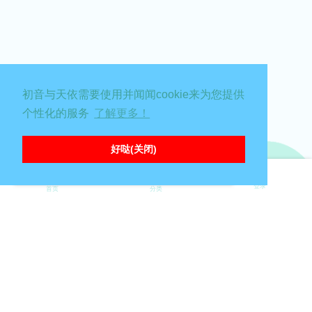
初音与天依需要使用并闻闻cookie来为您提供
个性化的服务
了解更多！
好哒(关闭)
∑( 口 || 糟糕，出错啦喵！请刷新页面重试嗷
登录
首页
分类
Powered by:
FreeFlarum
.
(
remove this footer
)