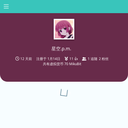
星空.​p.​m.​
12 天前
注册于
1月14日
11
👍
1
追随
2
粉丝
共有虚拟货币 70 MikuBit
回复