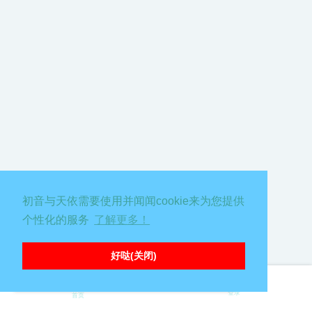
初音与天依需要使用并闻闻cookie来为您提供
个性化的服务
了解更多！
好哒(关闭)
∑( 口 || 糟糕，出错啦喵！请刷新页面重试嗷
登录
首页