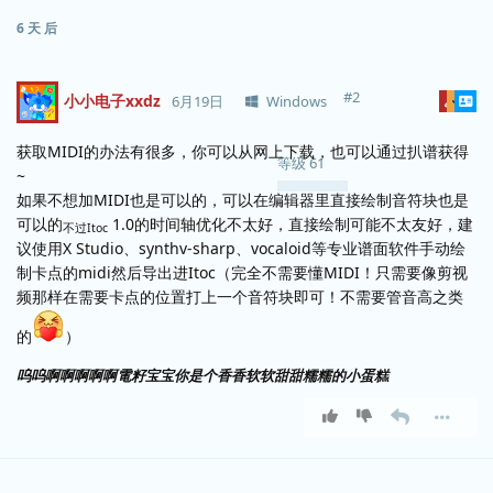
6 天
后
#
2
小小电子xxdz
6月19日
Windows
获取MIDI的办法有很多，你可以从网上下载，也可以通过扒谱获得
等级
61
~
如果不想加MIDI也是可以的，可以在编辑器里直接绘制音符块也是
可以的
1.0的时间轴优化不太好，直接绘制可能不太友好，建
不过Itoc
议使用X Studio、synthv-sharp、vocaloid等专业谱面软件手动绘
制卡点的midi然后导出进Itoc（完全不需要懂MIDI！只需要像剪视
频那样在需要卡点的位置打上一个音符块即可！不需要管音高之类
的
）
呜呜啊啊啊啊啊電籽宝宝你是个香香软软甜甜糯糯的小蛋糕