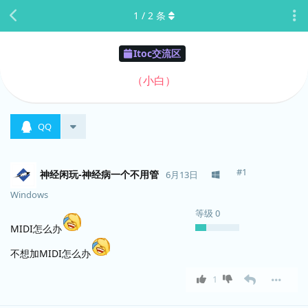
1
/
2
条
Itoc交流区
（小白）
QQ
#
1
神经闲玩-神经病一个不用管
6月13日
Windows
等级
0
MIDI怎么办
不想加MIDI怎么办
1