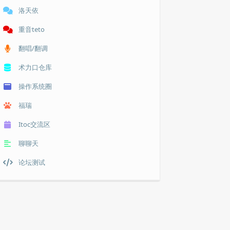
洛天依
重音teto
翻唱/翻调
术力口仓库
操作系统圈
福瑞
Itoc交流区
聊聊天
论坛测试