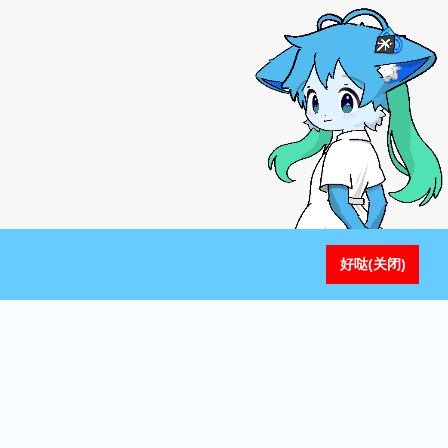
好哒(关闭)
lation_id":"46fee40f-5c4f-49e0-b259-8516bb50f02e"}