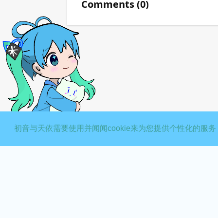
Comments
(
0
)
∑( 口 || 糟糕，出错啦喵！请刷新页面重试嗷
初音与天依需要使用并闻闻cookie来为您提供个性化的服务
{"code":40001,"msg":"Failed to parse object ID","error":"mismatch between
此网站由
创建 © 2025 XXDZ工作室
小小电子xxdz
使用教程
论坛规则
奖励！
如何发视频
咨询论坛管理员