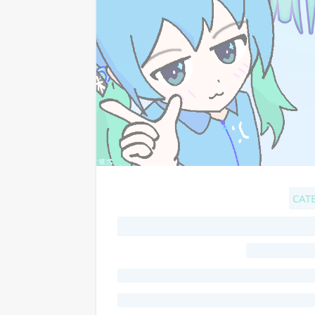
CAT
G