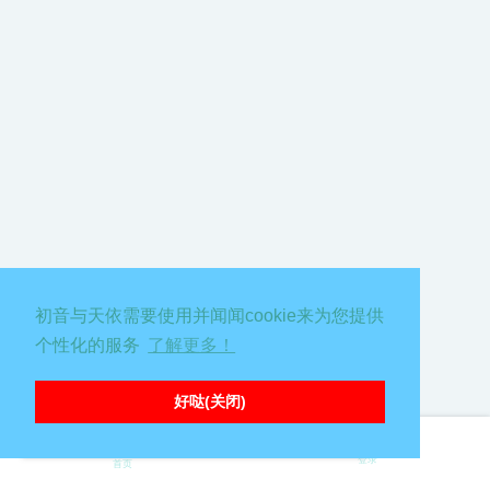
初音与天依需要使用并闻闻cookie来为您提供
个性化的服务
了解更多！
好哒(关闭)
∑( 口 || 糟糕，出错啦喵！请刷新页面重试嗷
登录
首页