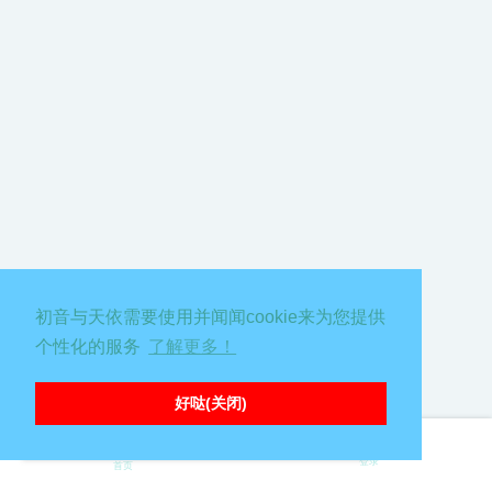
初音与天依需要使用并闻闻cookie来为您提供
个性化的服务
了解更多！
好哒(关闭)
∑( 口 || 糟糕，出错啦喵！请刷新页面重试嗷
登录
首页