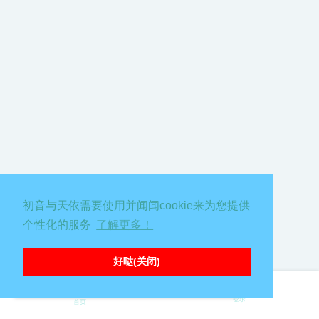
初音与天依需要使用并闻闻cookie来为您提供
个性化的服务
了解更多！
好哒(关闭)
∑( 口 || 糟糕，出错啦喵！请刷新页面重试嗷
登录
首页