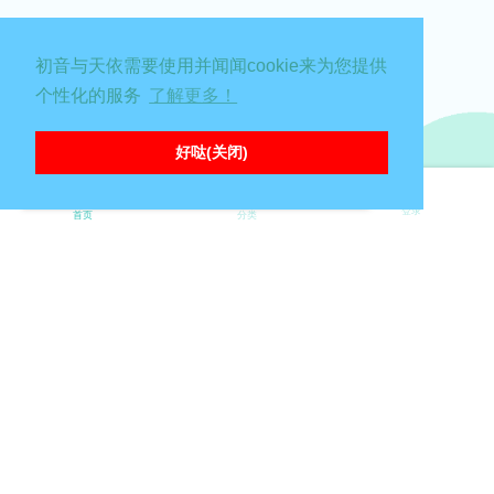
初音与天依需要使用并闻闻cookie来为您提供
个性化的服务
了解更多！
∑( 口 || 糟糕，出错啦喵！请刷新页面重试嗷
好哒(关闭)
∑( 口 || 糟糕，出错啦喵！请刷新页面重试嗷
登录
首页
分类
Powered by:
FreeFlarum
.
(
remove this footer
)
{"code":40001,"msg":"Failed to parse object ID","error":"mismatch between
encode and decode: wvQUx start NGxfP re-encoded. result: [1924
1]","correlation_id":"f879fc38-4ecb-4ff2-b625-212a875dbc46"}