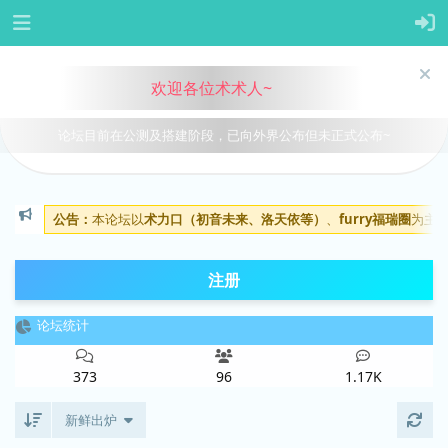
欢迎各位术术人~
论坛目前在公测及搭建阶段，已向外界公布但未正式公布~
公告：
本论坛以
术力口（初音未来、洛天依等）
、
furry福瑞圈
为主
注册
全部稿件
论坛统计
373
96
1.17K
新鲜出炉